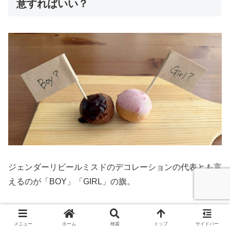
意すればいい？
ジェンダーリビールミスドのデコレーションの代表とも言
えるのが「BOY」「GIRL」の旗。
これらの旗はどこで用意すればいいかというと、市販品で
購入する場合は
楽天市場
や
Amazon
などのネットなら種類
メニュー
ホーム
検索
トップ
サイドバー